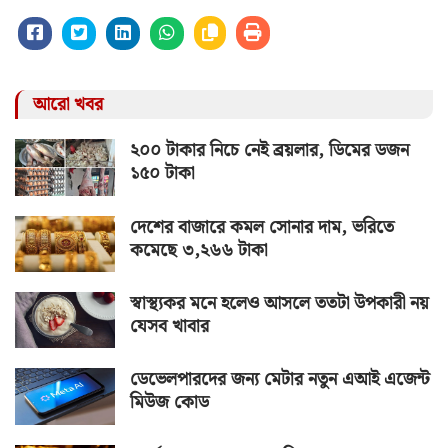
আরো খবর
২০০ টাকার নিচে নেই ব্রয়লার, ডিমের ডজন
১৫০ টাকা
দেশের বাজারে কমল সোনার দাম, ভরিতে
কমেছে ৩,২৬৬ টাকা
স্বাস্থ্যকর মনে হলেও আসলে ততটা উপকারী নয়
যেসব খাবার
ডেভেলপারদের জন্য মেটার নতুন এআই এজেন্ট
মিউজ কোড