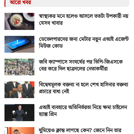
আরো খবর
স্বাস্থ্যকর মনে হলেও আসলে ততটা উপকারী নয়
যেসব খাবার
ডেভেলপারদের জন্য মেটার নতুন এআই এজেন্ট
মিউজ কোড
জবি ক্যাম্পাসে সংঘর্ষের পর ভিপি-জিএসকে
বের করে দিল ছাত্রদলের নেতাকর্মীরা
বিদ্বেষমূলক বক্তব্য না হলে শেখ হাসিনার বক্তব্য
প্রচারে বাধা নেই
এআই ব্যবহারে অতিনির্ভরতা নিয়ে ক্ষমা চাইলেন
হ্যাঙ্ক গ্রিন
ঘুমিয়েও ক্লান্ত লাগছে কেন? জেনে নিন তার