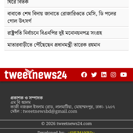
ঘিরে বিতর্ক
বাবাকে শেষ বিদায় জানাতে রোজারিওতে মেসি, ডি পলের
গোল উৎসর্গ
রাষ্ট্রপতি নির্বাচনে বিএনপির দুই মনোনয়নপত্র সংগ্রহ
মাতারবাড়ীতে পৌঁছেছেন প্রধানমন্ত্রী তারেক রহমান
প্রকাশক ও সম্পাদক
এম বি আলম
কাজী নজরুল ইসলাম রোড, লালমাটিয়া, মোহাম্মদপুর, ঢাকা- ১২০৭
মেইল :
tweetnewsbd@gmail.com
© 2026 tweetnews24.com
Developed by-