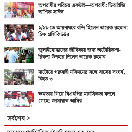
অপরাধীর পরিচয় একটাই—অপরাধী: ডিআইজি
আশিক সাঈদ
১/১১-তে আয়নাঘরে বন্দি ছিলেন তারেক রহমান:
চিফ প্রসিকিউটর
জুলাইযোদ্ধাদের জীবিকার জন্য অটোরিকশা-
রিকশা উপহার দিলেন তারেক রহমান
নাটোরে গরুবাহী নসিমনের সঙ্গে বাসের সংঘর্ষ,
নিহত ৩
ক্ষমতায় গিয়ে বিএনপির মানসিকতা বদলে
গেছে: জামায়াত আমির
সর্বশেষ >