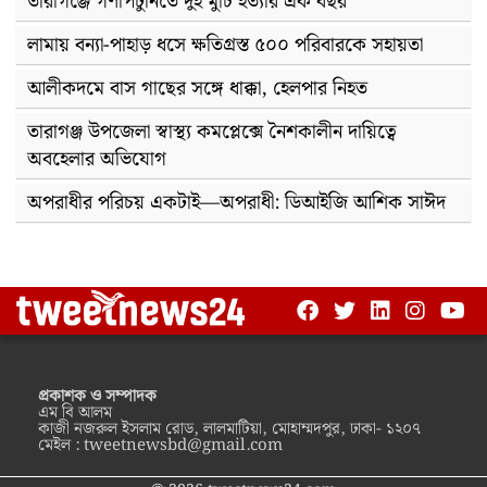
তারাগঞ্জে গণপিটুনিতে দুই মুচি হত্যার এক বছর
লামায় বন্যা-পাহাড় ধসে ক্ষতিগ্রস্ত ৫০০ পরিবারকে সহায়তা
আলীকদমে বাস গাছের সঙ্গে ধাক্কা, হেলপার নিহত
তারাগঞ্জ উপজেলা স্বাস্থ্য কমপ্লেক্সে নৈশকালীন দায়িত্বে
অবহেলার অভিযোগ
অপরাধীর পরিচয় একটাই—অপরাধী: ডিআইজি আশিক সাঈদ
প্রকাশক ও সম্পাদক
এম বি আলম
কাজী নজরুল ইসলাম রোড, লালমাটিয়া, মোহাম্মদপুর, ঢাকা- ১২০৭
মেইল :
tweetnewsbd@gmail.com