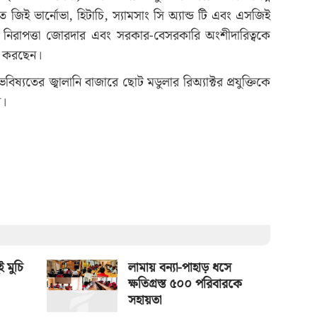
িই ভার্নোভা, হিটাচি, স্যামসাং সি অ্যান্ড টি এবং এসজিই
নি নিরাপত্তা জোরদার এবং সরকার-বেসরকারি অংশীদারিত্বকে
নে করছেন।
বিষ্যতের জ্বালানি বাজারে ছোট মডুলার রিঅ্যাক্টর প্রযুক্তিকে
ে।
ই মুচি
লামায় বন্যা-পাহাড় ধসে
ক্ষতিগ্রস্ত ৫০০ পরিবারকে
সহায়তা