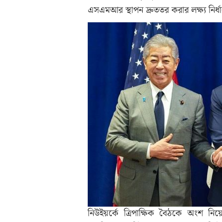
এসএমআর স্থাপন দ্রুততর করার লক্ষ্য নির্
নিউইয়র্কে ত্রিপাক্ষিক বৈঠকে অংশ নিয়ে ছবি