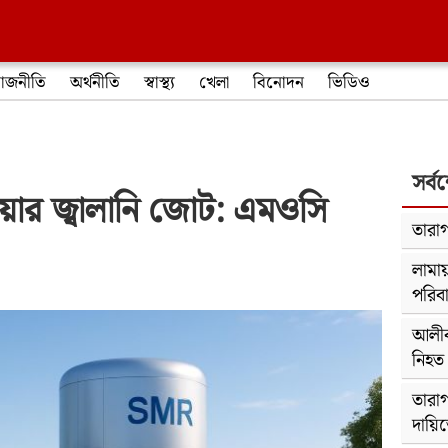
াজনীতি
অর্থনীতি
স্বাস্থ্য
খেলা
বিনোদন
ভিডিও
সর্ব
োরিয়ার জ্বালানি জোট: এমওসি
তারাগ
লামায়
পরিব
আলীক
নিহত
তারাগ
দায়ি