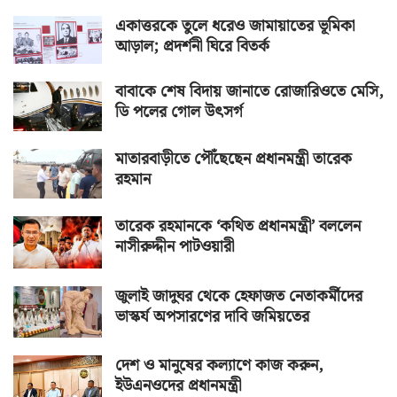
একাত্তরকে তুলে ধরেও জামায়াতের ভূমিকা
আড়াল; প্রদর্শনী ঘিরে বিতর্ক
বাবাকে শেষ বিদায় জানাতে রোজারিওতে মেসি,
ডি পলের গোল উৎসর্গ
মাতারবাড়ীতে পৌঁছেছেন প্রধানমন্ত্রী তারেক
রহমান
তারেক রহমানকে ‘কথিত প্রধানমন্ত্রী’ বললেন
নাসীরুদ্দীন পাটওয়ারী
জুলাই জাদুঘর থেকে হেফাজত নেতাকর্মীদের
ভাস্কর্য অপসারণের দাবি জমিয়তের
দেশ ও মানুষের কল্যাণে কাজ করুন,
ইউএনওদের প্রধানমন্ত্রী