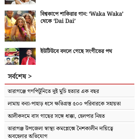
বিশ্বকাপে শাকিরার গান: ‘Waka Waka’
থেকে ‘Dai Dai’
ইউটিউবে বদলে গেছে সংগীতের পথ
সর্বশেষ >
তারাগঞ্জে গণপিটুনিতে দুই মুচি হত্যার এক বছর
লামায় বন্যা-পাহাড় ধসে ক্ষতিগ্রস্ত ৫০০ পরিবারকে সহায়তা
আলীকদমে বাস গাছের সঙ্গে ধাক্কা, হেলপার নিহত
তারাগঞ্জ উপজেলা স্বাস্থ্য কমপ্লেক্সে নৈশকালীন দায়িত্বে
অবহেলার অভিযোগ