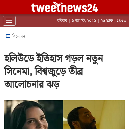
রবিবার | ৯ আগস্ট, ২০২৬ | ২৫ শ্রাবণ, ১৪৩৩
Toggle navigation
বিনোদন
হলিউডে ইতিহাস গড়ল নতুন
সিনেমা, বিশ্বজুড়ে তীব্র
আলোচনার ঝড়