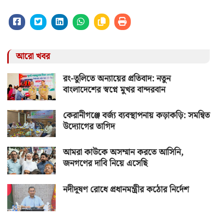
আরো খবর
রং-তুলিতে অন্যায়ের প্রতিবাদ: নতুন
বাংলাদেশের স্বপ্নে মুখর বান্দরবান
কেরানীগঞ্জে বর্জ্য ব্যবস্থাপনায় কড়াকড়ি: সমন্বিত
উদ্যোগের তাগিদ
আমরা কাউকে অসম্মান করতে আসিনি,
জনগণের দাবি নিয়ে এসেছি
নদীদূষণ রোধে প্রধানমন্ত্রীর কঠোর নির্দেশ