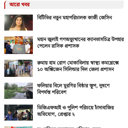
আরো খবর
বিটিভির নতুন মহাপরিচালক কাজী জেসিন
মহান জুলাই গণঅভ্যুত্থানের ক্যানভাসচিত্র উপহার
পেলেন রাসিক প্রশাসক
রুমায় হাম রোগ মোকাবিলায় স্বাস্থ্য কমপ্লেক্সে
১০ অক্সিজেন সিলিন্ডার দিল জেলা প্রশাসন
ফলিয়ার বিলে মুরগির বিষ্ঠার স্তূপ, দূষণে
বিপর্যস্ত পরিবেশ
ডিজিএফআই ও পুলিশ পরিচয়ে চাঁদাবাজির
অভিযোগ, গ্রেপ্তার ২