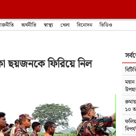
াজনীতি
অর্থনীতি
স্বাস্থ্য
খেলা
বিনোদন
ভিডিও
সর্ব
থাকা ছয়জনকে ফিরিয়ে নিল
বিটি
মহান 
উপহা
রুমায়
১০ অক
ফলিয়া
বিপর্