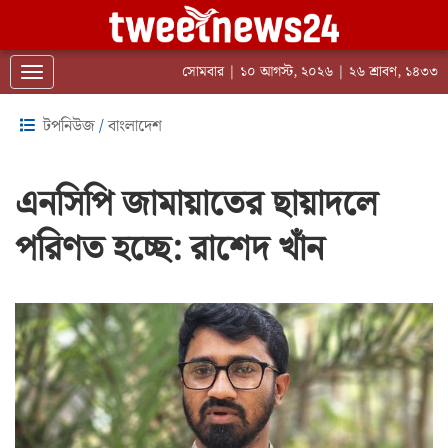
সোমবার | ১০ আগস্ট, ২০২৬ | ২৬ শ্রাবণ, ১৪৩৩
Toggle navigation
টপনিউজ
/
বাংলাদেশ
এনসিপি জামায়াতের ছায়াদলে
পরিণত হচ্ছে: রাশেদ খাঁন