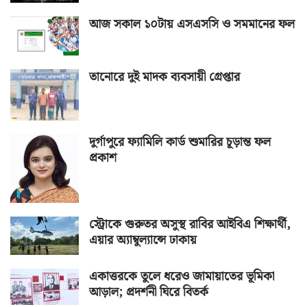
আজ সকাল ১০টায় এসএসসি ও সমমানের ফল
তানোরে দুই মাদক ব্যবসায়ী গ্রেপ্তার
দুর্গাপুরে ফ্যামিলি কার্ড শুমারির চূড়ান্ত ফল
প্রকাশ
স্ট্রোকে গুরুতর অসুস্থ রাবির আইবিএ শিক্ষার্থী,
এয়ার অ্যাম্বুল্যান্সে ঢাকায়
একাত্তরকে তুলে ধরেও জামায়াতের ভূমিকা
আড়াল; প্রদর্শনী ঘিরে বিতর্ক