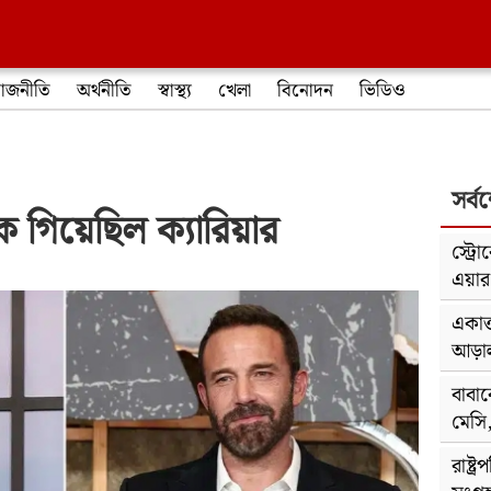
াজনীতি
অর্থনীতি
স্বাস্থ্য
খেলা
বিনোদন
ভিডিও
সর্ব
কে গিয়েছিল ক্যারিয়ার
স্ট্র
এয়ার অ
একাত
আড়াল;
বাবা
মেসি
রাষ্ট