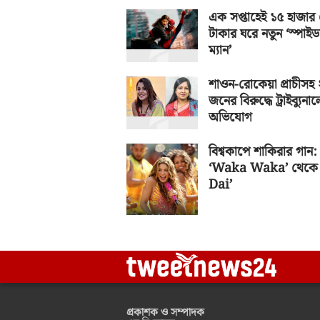
এক সপ্তাহেই ১৫ হাজার
টাকার ঘরে নতুন ‘স্পাইড
ম্যান’
শাওন-রোকেয়া প্রাচীসহ
জনের বিরুদ্ধে ট্রাইব্যুনাল
অভিযোগ
বিশ্বকাপে শাকিরার গান:
‘Waka Waka’ থেকে 
Dai’
প্রকাশক ও সম্পাদক