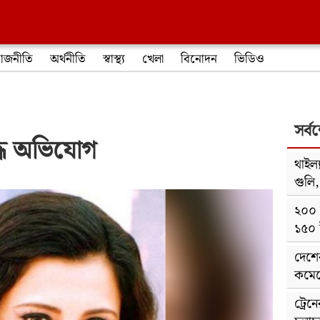
াজনীতি
অর্থনীতি
স্বাস্থ্য
খেলা
বিনোদন
ভিডিও
সর্ব
দ্ধে অভিযোগ
থাইল্
গুলি
২০০ 
১৫০ 
দেশে
কমেছ
ট্রেন