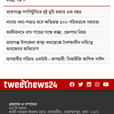
সর্বশেষ >
তারাগঞ্জে গণপিটুনিতে দুই মুচি হত্যার এক বছর
লামায় বন্যা-পাহাড় ধসে ক্ষতিগ্রস্ত ৫০০ পরিবারকে সহায়তা
আলীকদমে বাস গাছের সঙ্গে ধাক্কা, হেলপার নিহত
তারাগঞ্জ উপজেলা স্বাস্থ্য কমপ্লেক্সে নৈশকালীন দায়িত্বে
অবহেলার অভিযোগ
অপরাধীর পরিচয় একটাই—অপরাধী: ডিআইজি আশিক সাঈদ
প্রকাশক ও সম্পাদক
এম বি আলম
কাজী নজরুল ইসলাম রোড, লালমাটিয়া, মোহাম্মদপুর, ঢাকা- ১২০৭