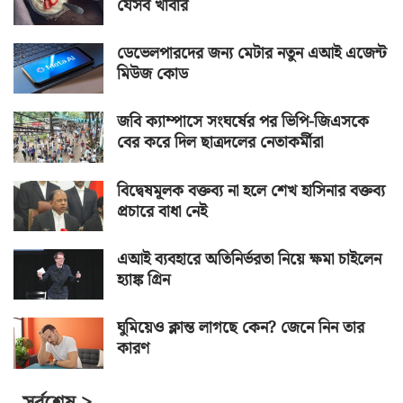
যেসব খাবার
ডেভেলপারদের জন্য মেটার নতুন এআই এজেন্ট
মিউজ কোড
জবি ক্যাম্পাসে সংঘর্ষের পর ভিপি-জিএসকে
বের করে দিল ছাত্রদলের নেতাকর্মীরা
বিদ্বেষমূলক বক্তব্য না হলে শেখ হাসিনার বক্তব্য
প্রচারে বাধা নেই
এআই ব্যবহারে অতিনির্ভরতা নিয়ে ক্ষমা চাইলেন
হ্যাঙ্ক গ্রিন
ঘুমিয়েও ক্লান্ত লাগছে কেন? জেনে নিন তার
কারণ