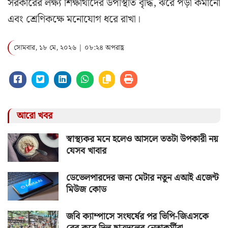
সরকারের লক্ষ্য শিক্ষার্থীদের উপস্থিতি বৃদ্ধি, ঝরে পড়া কমানো
এবং শ্রেণিকক্ষে মনোযোগ ধরে রাখা।
সোমবার, ১৮ মে, ২০২৬ | ০৮:২৪ অপরাহ্ণ
আরো খবর
স্বাস্থ্যকর মনে হলেও আসলে ততটা উপকারী নয়
যেসব খাবার
ডেভেলপারদের জন্য মেটার নতুন এআই এজেন্ট
মিউজ কোড
জবি ক্যাম্পাসে সংঘর্ষের পর ভিপি-জিএসকে