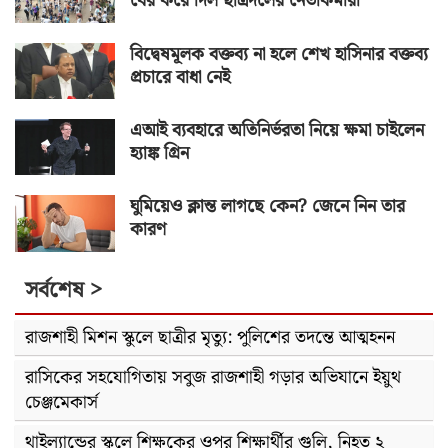
বের করে দিল ছাত্রদলের নেতাকর্মীরা
বিদ্বেষমূলক বক্তব্য না হলে শেখ হাসিনার বক্তব্য
প্রচারে বাধা নেই
এআই ব্যবহারে অতিনির্ভরতা নিয়ে ক্ষমা চাইলেন
হ্যাঙ্ক গ্রিন
ঘুমিয়েও ক্লান্ত লাগছে কেন? জেনে নিন তার
কারণ
সর্বশেষ >
রাজশাহী মিশন স্কুলে ছাত্রীর মৃত্যু: পুলিশের তদন্তে আত্মহনন
রাসিকের সহযোগিতায় সবুজ রাজশাহী গড়ার অভিযানে ইয়ুথ
চেঞ্জমেকার্স
থাইল্যান্ডের স্কুলে শিক্ষকের ওপর শিক্ষার্থীর গুলি, নিহত ২