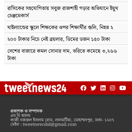
রাসিকের সহযোগিতায় সবুজ রাজশাহী গড়ার অভিযানে ইয়ুথ
চেঞ্জমেকার্স
থাইল্যান্ডের স্কুলে শিক্ষকের ওপর শিক্ষার্থীর গুলি, নিহত ২
২০০ টাকার নিচে নেই ব্রয়লার, ডিমের ডজন ১৫০ টাকা
দেশের বাজারে কমল সোনার দাম, ভরিতে কমেছে ৩,২৬৬
টাকা
প্রকাশক ও সম্পাদক
এম বি আলম
কাজী নজরুল ইসলাম রোড, লালমাটিয়া, মোহাম্মদপুর, ঢাকা- ১২০৭
মেইল :
tweetnewsbd@gmail.com