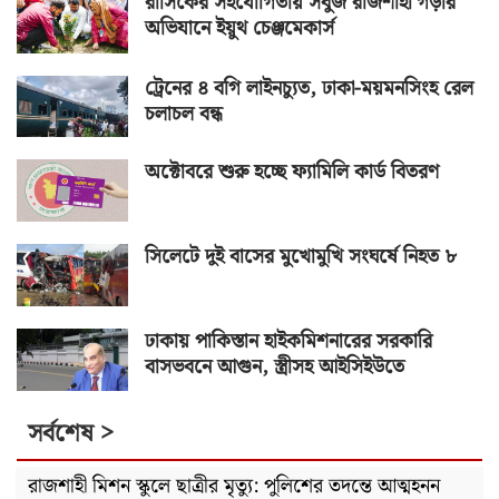
রাসিকের সহযোগিতায় সবুজ রাজশাহী গড়ার
অভিযানে ইয়ুথ চেঞ্জমেকার্স
ট্রেনের ৪ বগি লাইনচ্যুত, ঢাকা-ময়মনসিংহ রেল
চলাচল বন্ধ
অক্টোবরে শুরু হচ্ছে ফ্যামিলি কার্ড বিতরণ
সিলেটে দুই বাসের মুখোমুখি সংঘর্ষে নিহত ৮
ঢাকায় পাকিস্তান হাইকমিশনারের সরকারি
বাসভবনে আগুন, স্ত্রীসহ আইসিইউতে
সর্বশেষ >
রাজশাহী মিশন স্কুলে ছাত্রীর মৃত্যু: পুলিশের তদন্তে আত্মহনন