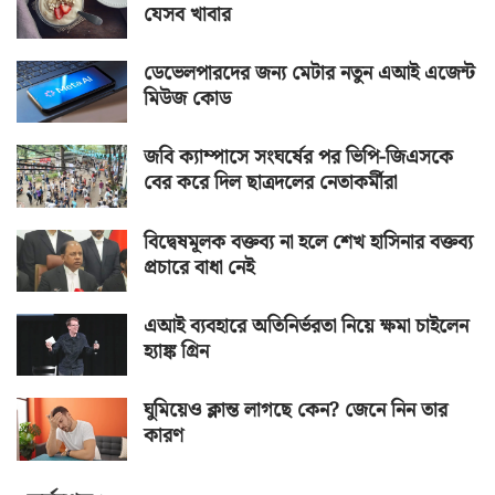
যেসব খাবার
ডেভেলপারদের জন্য মেটার নতুন এআই এজেন্ট
মিউজ কোড
জবি ক্যাম্পাসে সংঘর্ষের পর ভিপি-জিএসকে
বের করে দিল ছাত্রদলের নেতাকর্মীরা
বিদ্বেষমূলক বক্তব্য না হলে শেখ হাসিনার বক্তব্য
প্রচারে বাধা নেই
এআই ব্যবহারে অতিনির্ভরতা নিয়ে ক্ষমা চাইলেন
হ্যাঙ্ক গ্রিন
ঘুমিয়েও ক্লান্ত লাগছে কেন? জেনে নিন তার
কারণ