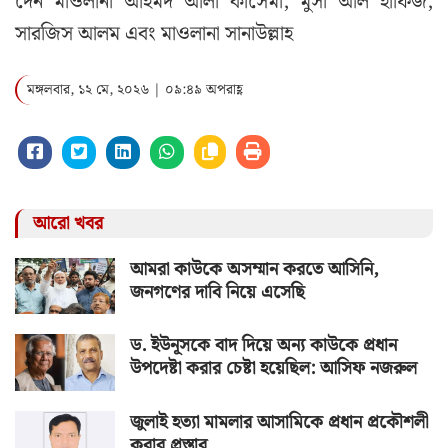
দেন মাওলানা আহমদ আলী কাসেমী, মুসা আল হাফিজ,
সারজিস আলম এবং মাওলানা সানাউল্লাহ
মঙ্গলবার, ১২ মে, ২০২৬ | ০৯:৪৯ অপরাহ্ণ
আরো খবর
আমরা কাউকে অসম্মান করতে আসিনি,
জনগণের দাবি নিয়ে এসেছি
ড. ইউনূসকে বাদ দিয়ে অন্য কাউকে প্রধান
উপদেষ্টা করার চেষ্টা হয়েছিল: আসিফ নজরুল
জুলাই হত্যা মামলার আসামিকে প্রধান প্রকৌশলী
করার প্রস্তাব