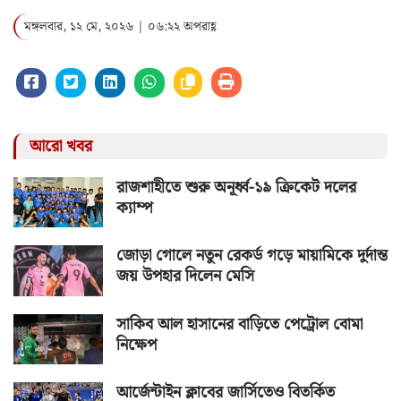
মঙ্গলবার, ১২ মে, ২০২৬ | ০৬:২২ অপরাহ্ণ
আরো খবর
রাজশাহীতে শুরু অনূর্ধ্ব-১৯ ক্রিকেট দলের
ক্যাম্প
জোড়া গোলে নতুন রেকর্ড গড়ে মায়ামিকে দুর্দান্ত
জয় উপহার দিলেন মেসি
সাকিব আল হাসানের বাড়িতে পেট্রোল বোমা
নিক্ষেপ
আর্জেন্টাইন ক্লাবের জার্সিতেও বিতর্কিত