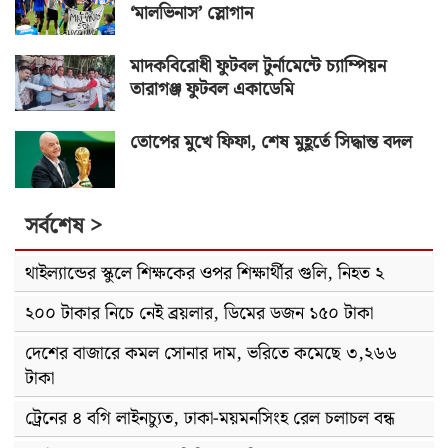
‘মালভিনাস’ স্লোগান
মাদকবিরোধী ফুটবল টুর্নামেন্টে চ্যাম্পিয়ন
তারাগঞ্জ ফুটবল একাডেমি
তোপের মুখে ফিফা, শেষ মুহূর্তে সিদ্ধান্ত বদল
সর্বশেষ >
থাইল্যান্ডের স্কুলে শিক্ষকের ওপর শিক্ষার্থীর গুলি, নিহত ২
২০০ টাকার নিচে নেই ব্রয়লার, ডিমের ডজন ১৫০ টাকা
দেশের বাজারে কমল সোনার দাম, ভরিতে কমেছে ৩,২৬৬
টাকা
ট্রেনের ৪ বগি লাইনচ্যুত, ঢাকা-ময়মনসিংহ রেল চলাচল বন্ধ