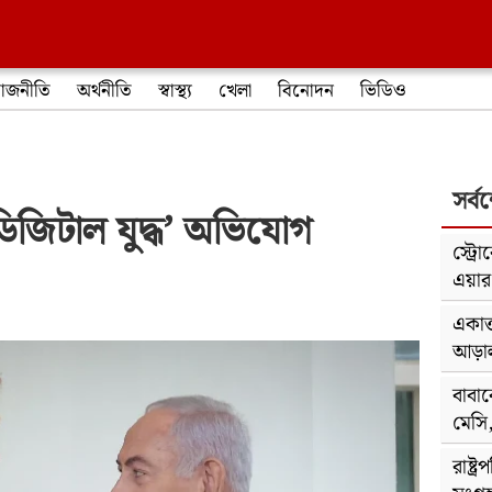
াজনীতি
অর্থনীতি
স্বাস্থ্য
খেলা
বিনোদন
ভিডিও
সর্ব
 ‘ডিজিটাল যুদ্ধ’ অভিযোগ
স্ট্র
এয়ার অ
একাত
আড়াল;
বাবা
মেসি
রাষ্ট