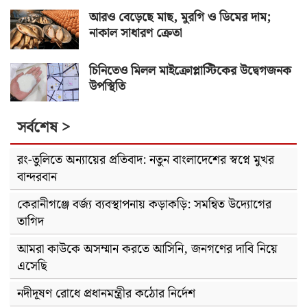
আরও বেড়েছে মাছ, মুরগি ও ডিমের দাম;
নাকাল সাধারণ ক্রেতা
চিনিতেও মিলল মাইক্রোপ্লাস্টিকের উদ্বেগজনক
উপস্থিতি
সর্বশেষ >
রং-তুলিতে অন্যায়ের প্রতিবাদ: নতুন বাংলাদেশের স্বপ্নে মুখর
বান্দরবান
কেরানীগঞ্জে বর্জ্য ব্যবস্থাপনায় কড়াকড়ি: সমন্বিত উদ্যোগের
তাগিদ
আমরা কাউকে অসম্মান করতে আসিনি, জনগণের দাবি নিয়ে
এসেছি
নদীদূষণ রোধে প্রধানমন্ত্রীর কঠোর নির্দেশ