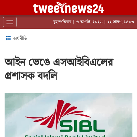
বৃহস্পতিবার | ৬ আগস্ট, ২০২৬ | ২২ শ্রাবণ, ১৪৩৩
Toggle navigation
অর্থনীতি
আইন ভেঙে এসআইবিএলের
প্রশাসক বদলি