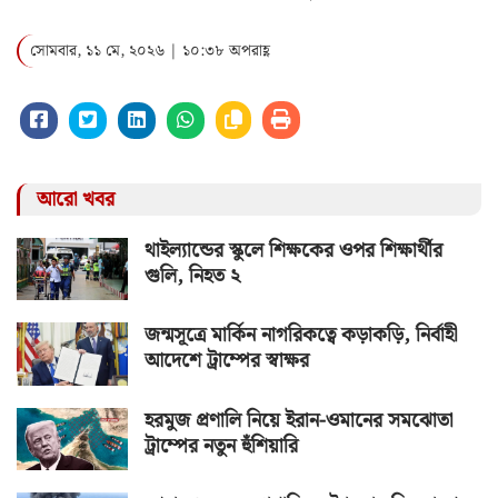
সোমবার, ১১ মে, ২০২৬ | ১০:৩৮ অপরাহ্ণ
আরো খবর
থাইল্যান্ডের স্কুলে শিক্ষকের ওপর শিক্ষার্থীর
গুলি, নিহত ২
জন্মসূত্রে মার্কিন নাগরিকত্বে কড়াকড়ি, নির্বাহী
আদেশে ট্রাম্পের স্বাক্ষর
হরমুজ প্রণালি নিয়ে ইরান-ওমানের সমঝোতা
ট্রাম্পের নতুন হুঁশিয়ারি