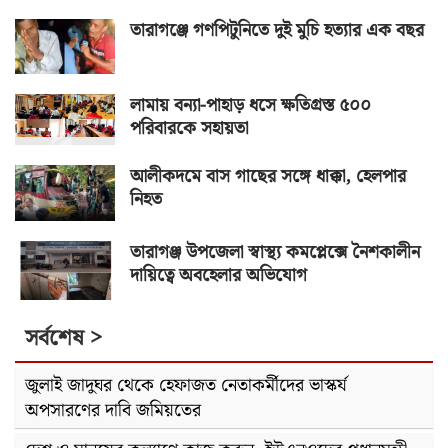
তারাগঞ্জে গণপিটুনিতে দুই মুচি হত্যার এক বছর
লামায় বন্যা-পাহাড় ধসে ক্ষতিগ্রস্ত ৫০০
পরিবারকে সহায়তা
আলীকদমে বাস গাছের সঙ্গে ধাক্কা, হেলপার
নিহত
তারাগঞ্জ উপজেলা স্বাস্থ্য কমপ্লেক্সে নৈশকালীন
দায়িত্বে অবহেলার অভিযোগ
সর্বশেষ >
জুলাই জাদুঘর থেকে হেফাজত নেতাকর্মীদের ভাস্কর্য
অপসারণের দাবি জমিয়তের