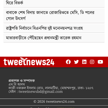
ঘিরে বিতর্ক
বাবাকে শেষ বিদায় জানাতে রোজারিওতে মেসি, ডি পলের
গোল উৎসর্গ
রাষ্ট্রপতি নির্বাচনে বিএনপির দুই মনোনয়নপত্র সংগ্রহ
মাতারবাড়ীতে পৌঁছেছেন প্রধানমন্ত্রী তারেক রহমান
প্রকাশক ও সম্পাদক
এম বি আলম
কাজী নজরুল ইসলাম রোড, লালমাটিয়া, মোহাম্মদপুর, ঢাকা- ১২০৭
মেইল :
tweetnewsbd@gmail.com
© 2026 tweetnews24.com