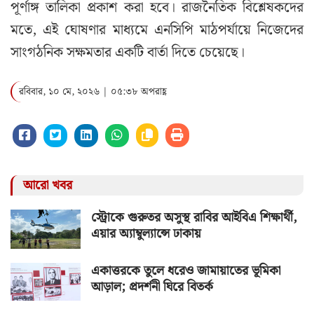
পূর্ণাঙ্গ তালিকা প্রকাশ করা হবে। রাজনৈতিক বিশ্লেষকদের
মতে, এই ঘোষণার মাধ্যমে এনসিপি মাঠপর্যায়ে নিজেদের
সাংগঠনিক সক্ষমতার একটি বার্তা দিতে চেয়েছে।
রবিবার, ১০ মে, ২০২৬ | ০৫:৩৮ অপরাহ্ণ
আরো খবর
স্ট্রোকে গুরুতর অসুস্থ রাবির আইবিএ শিক্ষার্থী,
এয়ার অ্যাম্বুল্যান্সে ঢাকায়
একাত্তরকে তুলে ধরেও জামায়াতের ভূমিকা
আড়াল; প্রদর্শনী ঘিরে বিতর্ক