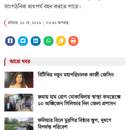
সাংগঠনিক তাৎপর্য বহন করতে পারে।
রবিবার, ১০ মে, ২০২৬ | ০৩:৪১ অপরাহ্ণ
আরো খবর
বিটিভির নতুন মহাপরিচালক কাজী জেসিন
রুমায় হাম রোগ মোকাবিলায় স্বাস্থ্য কমপ্লেক্সে
১০ অক্সিজেন সিলিন্ডার দিল জেলা প্রশাসন
ফলিয়ার বিলে মুরগির বিষ্ঠার স্তূপ, দূষণে
বিপর্যস্ত পরিবেশ