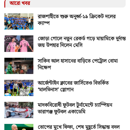
আরো খবর
রাজশাহীতে শুরু অনূর্ধ্ব-১৯ ক্রিকেট দলের
ক্যাম্প
জোড়া গোলে নতুন রেকর্ড গড়ে মায়ামিকে দুর্দান্ত
জয় উপহার দিলেন মেসি
সাকিব আল হাসানের বাড়িতে পেট্রোল বোমা
নিক্ষেপ
আর্জেন্টাইন ক্লাবের জার্সিতেও বিতর্কিত
‘মালভিনাস’ স্লোগান
মাদকবিরোধী ফুটবল টুর্নামেন্টে চ্যাম্পিয়ন
তারাগঞ্জ ফুটবল একাডেমি
তোপের মুখে ফিফা, শেষ মুহূর্তে সিদ্ধান্ত বদল