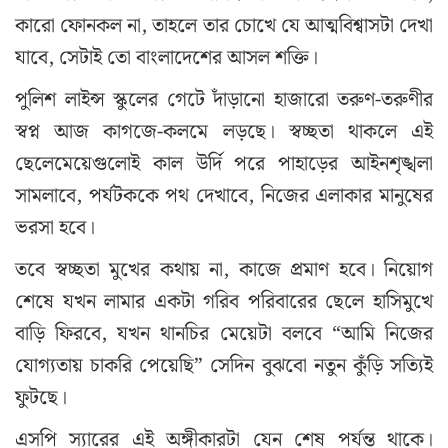
কারো ফোনকল না, তাহলে তার চোখে যে আত্মবিশ্বাসটা দেখা
যাবে, সেটাই তো বাংলাদেশের আসল শক্তি।
পুলিশ লাইন্স স্কুলের গেটে দাঁড়ানো হাজারো তরুণ-তরুণীর
স্বপ্ন আজ কাগজে-কলমে লড়ছে। স্বচ্ছতা থাকলে এই
ছেলেমেয়েগুলোই কাল উর্দি পরে পাহাড়ের আইনশৃঙ্খলা
সামলাবে, পর্যটককে পথ দেখাবে, নিজের এলাকার মানুষের
ভরসা হবে।
তবে স্বচ্ছতা মুখের কথায় না, কাজে প্রমাণ হবে। নিয়োগ
শেষে যখন লামার একটা গরিব পরিবারের ছেলে হাসিমুখে
বাড়ি ফিরবে, যখন থানচির মেয়েটা বলবে “আমি নিজের
যোগ্যতায় চাকরি পেয়েছি” সেদিন বুঝবো নতুন কুঁড়ি সত্যিই
ফুটছে।
এসপি স্যারের এই অঙ্গীকারটা যেন শেষ পর্যন্ত থাকে।