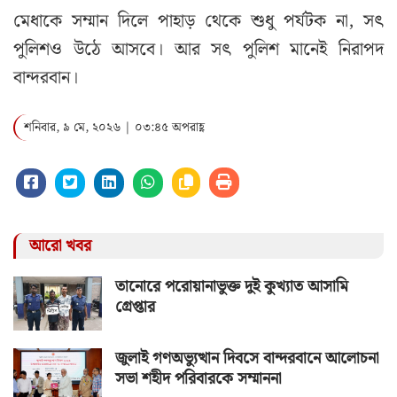
মেধাকে সম্মান দিলে পাহাড় থেকে শুধু পর্যটক না, সৎ
পুলিশও উঠে আসবে। আর সৎ পুলিশ মানেই নিরাপদ
বান্দরবান।
শনিবার, ৯ মে, ২০২৬ | ০৩:৪৫ অপরাহ্ণ
আরো খবর
তানোরে পরোয়ানাভুক্ত দুই কুখ্যাত আসামি
গ্রেপ্তার
জুলাই গণঅভ্যুত্থান দিবসে বান্দরবানে আলোচনা
সভা শহীদ পরিবারকে সম্মাননা