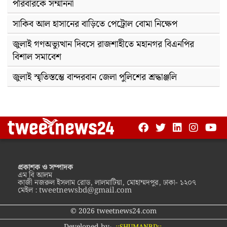
পরিবারকে সম্মাননা
সাকিব আল হাসানের বাড়িতে পেট্রোল বোমা নিক্ষেপ
জুলাই গণঅভ্যুত্থান দিবসে রাজশাহীতে মহানগর বিএনপির
বিশাল সমাবেশ
জুলাই স্মৃতিস্তম্ভে বান্দরবান জেলা পুলিশের শ্রদ্ধাঞ্জলি
প্রকাশক ও সম্পাদক
এম বি আলম
কাজী নজরুল ইসলাম রোড, লালমাটিয়া, মোহাম্মদপুর, ঢাকা- ১২০৭
মেইল :
tweetnewsbd@gmail.com
© 2026 tweetnews24.com
Developed by-