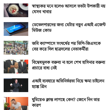
স্বাস্থ্যকর মনে হলেও আসলে ততটা উপকারী নয়
যেসব খাবার
ডেভেলপারদের জন্য মেটার নতুন এআই এজেন্ট
মিউজ কোড
জবি ক্যাম্পাসে সংঘর্ষের পর ভিপি-জিএসকে
বের করে দিল ছাত্রদলের নেতাকর্মীরা
বিদ্বেষমূলক বক্তব্য না হলে শেখ হাসিনার বক্তব্য
প্রচারে বাধা নেই
এআই ব্যবহারে অতিনির্ভরতা নিয়ে ক্ষমা চাইলেন
হ্যাঙ্ক গ্রিন
ঘুমিয়েও ক্লান্ত লাগছে কেন? জেনে নিন তার
কারণ