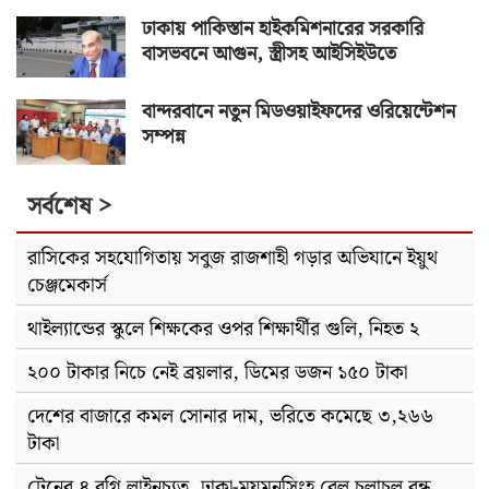
ঢাকায় পাকিস্তান হাইকমিশনারের সরকারি
বাসভবনে আগুন, স্ত্রীসহ আইসিইউতে
বান্দরবানে নতুন মিডওয়াইফদের ওরিয়েন্টেশন
সম্পন্ন
সর্বশেষ >
রাসিকের সহযোগিতায় সবুজ রাজশাহী গড়ার অভিযানে ইয়ুথ
চেঞ্জমেকার্স
থাইল্যান্ডের স্কুলে শিক্ষকের ওপর শিক্ষার্থীর গুলি, নিহত ২
২০০ টাকার নিচে নেই ব্রয়লার, ডিমের ডজন ১৫০ টাকা
দেশের বাজারে কমল সোনার দাম, ভরিতে কমেছে ৩,২৬৬
টাকা
ট্রেনের ৪ বগি লাইনচ্যুত, ঢাকা-ময়মনসিংহ রেল চলাচল বন্ধ