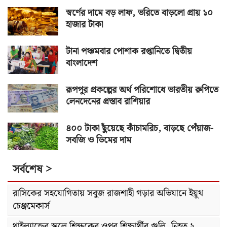
স্বর্ণের দামে বড় লাফ, ভরিতে বাড়লো প্রায় ১০
হাজার টাকা
টানা পঞ্চমবার পোশাক রপ্তানিতে দ্বিতীয়
বাংলাদেশ
রূপপুর প্রকল্পের অর্থ পরিশোধে ভারতীয় রুপিতে
লেনদেনের প্রস্তাব রাশিয়ার
৪০০ টাকা ছুঁয়েছে কাঁচামরিচ, বাড়ছে পেঁয়াজ-
সবজি ও ডিমের দাম
সর্বশেষ >
রাসিকের সহযোগিতায় সবুজ রাজশাহী গড়ার অভিযানে ইয়ুথ
চেঞ্জমেকার্স
থাইল্যান্ডের স্কুলে শিক্ষকের ওপর শিক্ষার্থীর গুলি, নিহত ২