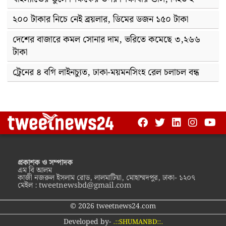
২০০ টাকার নিচে নেই ব্রয়লার, ডিমের ডজন ১৫০ টাকা
দেশের বাজারে কমল সোনার দাম, ভরিতে কমেছে ৩,২৬৬
টাকা
ট্রেনের ৪ বগি লাইনচ্যুত, ঢাকা-ময়মনসিংহ রেল চলাচল বন্ধ
প্রকাশক ও সম্পাদক
এম বি আলম
কাজী নজরুল ইসলাম রোড, লালমাটিয়া, মোহাম্মদপুর, ঢাকা- ১২০৭
মেইল :
tweetnewsbd@gmail.com
© 2026 tweetnews24.com
Developed by-
.::SHUMANBD::.