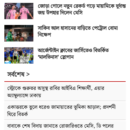
জোড়া গোলে নতুন রেকর্ড গড়ে মায়ামিকে দুর্দান্ত
জয় উপহার দিলেন মেসি
সাকিব আল হাসানের বাড়িতে পেট্রোল বোমা
নিক্ষেপ
আর্জেন্টাইন ক্লাবের জার্সিতেও বিতর্কিত
‘মালভিনাস’ স্লোগান
সর্বশেষ >
স্ট্রোকে গুরুতর অসুস্থ রাবির আইবিএ শিক্ষার্থী, এয়ার
অ্যাম্বুল্যান্সে ঢাকায়
একাত্তরকে তুলে ধরেও জামায়াতের ভূমিকা আড়াল; প্রদর্শনী
ঘিরে বিতর্ক
বাবাকে শেষ বিদায় জানাতে রোজারিওতে মেসি, ডি পলের