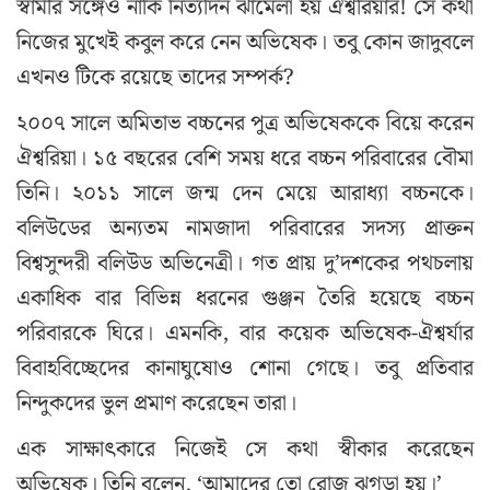
স্বামীর সঙ্গেও নাকি নিত্যদিন ঝামেলা হয় ঐশ্বরিয়ার! সে কথা
নিজের মুখেই কবুল করে নেন অভিষেক। তবু কোন জাদুবলে
এখনও টিকে রয়েছে তাদের সম্পর্ক?
২০০৭ সালে অমিতাভ বচ্চনের পুত্র অভিষেককে বিয়ে করেন
ঐশ্বরিয়া। ১৫ বছরের বেশি সময় ধরে বচ্চন পরিবারের বৌমা
তিনি। ২০১১ সালে জন্ম দেন মেয়ে আরাধ্যা বচ্চনকে।
বলিউডের অন্যতম নামজাদা পরিবারের সদস্য প্রাক্তন
বিশ্বসুন্দরী বলিউড অভিনেত্রী। গত প্রায় দু’দশকের পথচলায়
একাধিক বার বিভিন্ন ধরনের গুঞ্জন তৈরি হয়েছে বচ্চন
পরিবারকে ঘিরে। এমনকি, বার কয়েক অভিষেক-ঐশ্বর্যার
বিবাহবিচ্ছেদের কানাঘুষোও শোনা গেছে। তবু প্রতিবার
নিন্দুকদের ভুল প্রমাণ করেছেন তারা।
এক সাক্ষাৎকারে নিজেই সে কথা স্বীকার করেছেন
অভিষেক। তিনি বলেন, ‘আমাদের তো রোজ ঝগড়া হয়।’