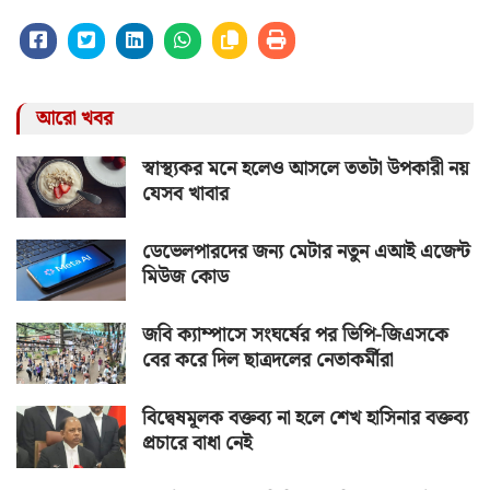
আরো খবর
স্বাস্থ্যকর মনে হলেও আসলে ততটা উপকারী নয়
যেসব খাবার
ডেভেলপারদের জন্য মেটার নতুন এআই এজেন্ট
মিউজ কোড
জবি ক্যাম্পাসে সংঘর্ষের পর ভিপি-জিএসকে
বের করে দিল ছাত্রদলের নেতাকর্মীরা
বিদ্বেষমূলক বক্তব্য না হলে শেখ হাসিনার বক্তব্য
প্রচারে বাধা নেই