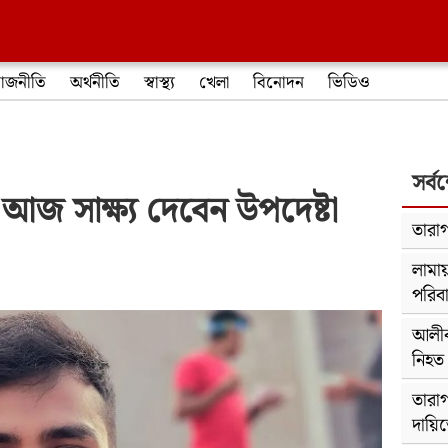
াজনীতি
অর্থনীতি
স্বাস্থ্য
খেলা
বিনোদন
ভিডিও
সর্ব
: আজ সাক্ষ্য দেবেন উপদেষ্টা
তারাগ
লামায়
পরিব
আলীক
নিহত
তারাগ
দায়ি