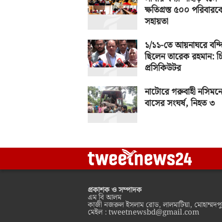
ক্ষতিগ্রস্ত ৫০০ পরিবারক
সহায়তা
১/১১-তে আয়নাঘরে বন্দ
ছিলেন তারেক রহমান: চ
প্রসিকিউটর
নাটোরে গরুবাহী নসিমনে
বাসের সংঘর্ষ, নিহত ৩
প্রকাশক ও সম্পাদক
এম বি আলম
কাজী নজরুল ইসলাম রোড, লালমাটিয়া, মোহাম্মদপু
মেইল :
tweetnewsbd@gmail.com