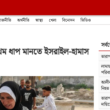
াজনীতি
অর্থনীতি
স্বাস্থ্য
খেলা
বিনোদন
ভিডিও
সর্ব
 প্রথম ধাপ মানতে ইসরাইল-হামাস
তারাগ
লামায়
পরিব
আলীক
নিহত
তারাগ
দায়ি