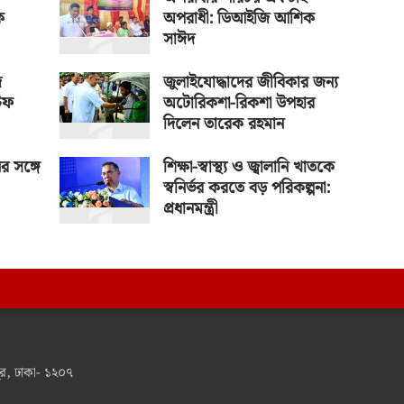
ে
অপরাধী: ডিআইজি আশিক
সাঈদ
ি
জুলাইযোদ্ধাদের জীবিকার জন্য
িফ
অটোরিকশা-রিকশা উপহার
দিলেন তারেক রহমান
র সঙ্গে
শিক্ষা-স্বাস্থ্য ও জ্বালানি খাতকে
স্বনির্ভর করতে বড় পরিকল্পনা:
প্রধানমন্ত্রী
র, ঢাকা- ১২০৭