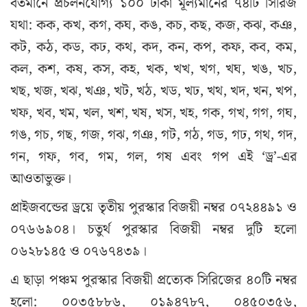
বর্তমানে প্রচলনযোগ্য ১০০ টাকা মূল্যমানের ৭৪টি সিরিজ
যথা: কক, কখ, কগ, কঘ, কঙ, কচ, কছ, কজ, কঝ, কঞ,
কট, কঠ, কড, কঢ, কথ, কদ, কন, কপ, কফ, কব, কম,
কল, কশ, কষ, কস, কহ, খক, খখ, খগ, খঘ, খঙ, খচ,
খছ, খজ, খঝ, খঞ, খট, খঠ, খড, খঢ, খথ, খদ, খন, খপ,
খফ, খব, খম, খল, খশ, খষ, খস, খহ, গক, গখ, গগ, গঘ,
গঙ, গচ, গছ, গজ, গঝ, গঞ, গট, গঠ, গড, গঢ, গথ, গদ,
গন, গফ, গব, গম, গল, গষ এবং গপ এই ‘ড্র’-এর
আওতাভুক্ত।
প্রাইজবন্ডের ড্রয়ে তৃতীয় পুরস্কার বিজয়ী নম্বর ০৭২৪৪৯১ ও
০৭৬৬৯০৪। চতুর্থ পুরস্কার বিজয়ী নম্বর দুটি হলো
০৬২৮১৪৫ ও ০৭৬৭৪৩৯।
এ ছাড়া পঞ্চম পুরস্কার বিজয়ী প্রত্যেক সিরিজের ৪০টি নম্বর
হলো: ০০৩৫৮৮৬, ০১৯৪৭৮৭, ০৪৫০৩৫৬,