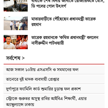
বাবাকে শেষ বিদায় জানাতে রোজারিওতে মেসি,
ডি পলের গোল উৎসর্গ
মাতারবাড়ীতে পৌঁছেছেন প্রধানমন্ত্রী তারেক
রহমান
তারেক রহমানকে ‘কথিত প্রধানমন্ত্রী’ বললেন
নাসীরুদ্দীন পাটওয়ারী
সর্বশেষ >
আজ সকাল ১০টায় এসএসসি ও সমমানের ফল
তানোরে দুই মাদক ব্যবসায়ী গ্রেপ্তার
দুর্গাপুরে ফ্যামিলি কার্ড শুমারির চূড়ান্ত ফল প্রকাশ
স্ট্রোকে গুরুতর অসুস্থ রাবির আইবিএ শিক্ষার্থী, এয়ার
অ্যাম্বুল্যান্সে ঢাকায়