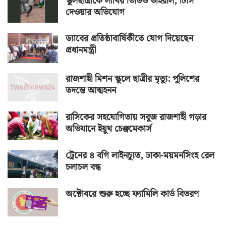
স্কুলছাত্রীকে লাথির ভিডিও ভাইরাল, টিসি
দেওয়ার অভিযোগ
ড্যাবের প্রতিষ্ঠাবার্ষিকীতে যোগ দিয়েছেন
প্রধানমন্ত্রী
রাজশাহী মিশন স্কুলে ছাত্রীর মৃত্যু: পুলিশের
তদন্তে আত্মহনন
রাসিকের সহযোগিতায় সবুজ রাজশাহী গড়ার
অভিযানে ইয়ুথ চেঞ্জমেকার্স
ট্রেনের ৪ বগি লাইনচ্যুত, ঢাকা-ময়মনসিংহ রেল
চলাচল বন্ধ
অক্টোবরে শুরু হচ্ছে ফ্যামিলি কার্ড বিতরণ