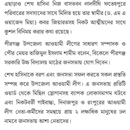
এছাড়াও শেখ হাসিনা নিজ বাসভবন লালদীঘি ফতেহপুরে
পরিবারের সদস্যদের সাথে মিলিত হয়ে তার স্বামীর (ড. এম এ
ওয়াজেদ মিয়া) কবর জিয়ারতসহ নিকট আত্মীয়দের সাথে
কুশল বিনিময় করার কথা রয়েছে।
পীরগঞ্জ উপজেলা আওয়ামী লীগের সাধারণ সম্পাদক ও
পৌর মেয়র তাজিমুল ইসলাম শামীম বলেন, বিকেলে পীরগঞ্জ
সরকারি উচ্চ বিদ্যালয় মাঠের জনসভায় যোগ দিবেন।
শেখ হাসিনাকে বরণ এবং জনসভা সফল করতে সকল প্রস্ততি
সম্পন্ন করে উপজেলা আওয়ামী লীগ। এ জনসভায় প্রতিটি
ওয়ার্ড থেকে মিছিল স্লোগানসহ ব্যাপক লোকসমাগম ঘটবে
এবং নিকটবর্তী গাইবান্ধা, দিনাজপুর ও রংপুরের আওয়ামী
লীগ নেতা-কর্মীদের সমন্বয়ে প্রায় ২ লক্ষাধিক মানুষের ঢল
নামবে জনসভায় আশা নেতাদের।