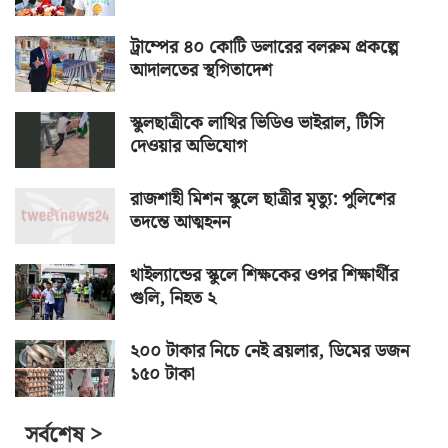
ট্রাম্পের ৪০ কোটি ডলারের বলরুম প্রকল্পে
আদালতের স্থগিতাদেশ
স্কুলছাত্রীকে লাথির ভিডিও ভাইরাল, টিসি
দেওয়ার অভিযোগ
রাজশাহী মিশন স্কুলে ছাত্রীর মৃত্যু: পুলিশের
তদন্তে আত্মহনন
থাইল্যান্ডের স্কুলে শিক্ষকের ওপর শিক্ষার্থীর
গুলি, নিহত ২
২০০ টাকার নিচে নেই ব্রয়লার, ডিমের ডজন
১৫০ টাকা
সর্বশেষ >