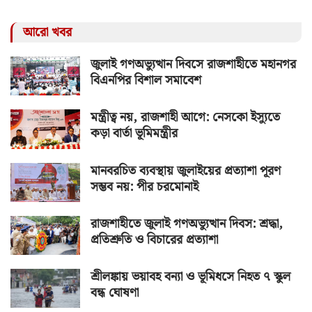
আরো খবর
জুলাই গণঅভ্যুত্থান দিবসে রাজশাহীতে মহানগর
বিএনপির বিশাল সমাবেশ
মন্ত্রীত্ব নয়, রাজশাহী আগে: নেসকো ইস্যুতে
কড়া বার্তা ভূমিমন্ত্রীর
মানবরচিত ব্যবস্থায় জুলাইয়ের প্রত্যাশা পূরণ
সম্ভব নয়: পীর চরমোনাই
রাজশাহীতে জুলাই গণঅভ্যুত্থান দিবস: শ্রদ্ধা,
প্রতিশ্রুতি ও বিচারের প্রত্যাশা
শ্রীলঙ্কায় ভয়াবহ বন্যা ও ভূমিধসে নিহত ৭ স্কুল
বন্ধ ঘোষণা