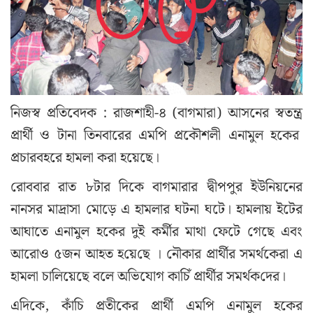
নিজস্ব প্রতিবেদক : রাজশাহী-৪ (বাগমারা) আসনের স্বতন্ত্র
প্রার্থী ও টানা তিনবারের এমপি প্রকৌশলী এনামুল হকের
প্রচারবহরে হামলা করা হয়েছে।
রোববার রাত ৮টার দিকে বাগমারার দ্বীপপুর ইউনিয়নের
নানসর মাদ্রাসা মোড়ে এ হামলার ঘটনা ঘটে। হামলায় ইটের
আঘাতে এনামুল হকের দুই কর্মীর মাথা ফেটে গেছে এবং
আরোও ৫জন আহত হ‌য়ে‌ছে । নৌকার প্রার্থীর সমর্থকেরা এ
হামলা চালিয়েছে বলে অভিযোগ কা‌চিঁ প্রার্থীর সমর্থক‌দের।
এদিকে, কাঁচি প্রতীকের প্রার্থী এমপি এনামুল হকের