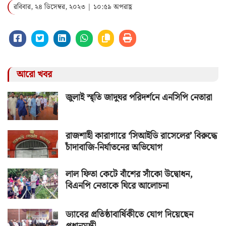
রবিবার, ২৪ ডিসেম্বর, ২০২৩ | ১০:৫৯ অপরাহ্ণ
আরো খবর
জুলাই স্মৃতি জাদুঘর পরিদর্শনে এনসিপি নেতারা
রাজশাহী কারাগারে ‘সিআইডি রাসেলের’ বিরুদ্ধে
চাঁদাবাজি-নির্যাতনের অভিযোগ
লাল ফিতা কেটে বাঁশের সাঁকো উদ্বোধন,
বিএনপি নেতাকে ঘিরে আলোচনা
ড্যাবের প্রতিষ্ঠাবার্ষিকীতে যোগ দিয়েছেন