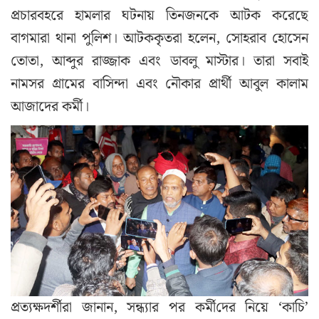
প্রচারবহরে হামলার ঘটনায় তিনজনকে আটক করেছে
বাগমারা থানা পুলিশ। আটককৃতরা হলেন, সোহরাব হোসেন
তোতা, আব্দুর রাজ্জাক এবং ডাবলু মাস্টার। তারা সবাই
নামসর গ্রামের বাসিন্দা এবং নৌকার প্রার্থী আবুল কালাম
আজাদের কর্মী।
প্রত্যক্ষদর্শীরা জানান, সন্ধ‌্যার পর কর্মী‌দের নিয়ে ‘কাচি’