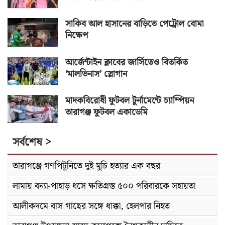
সাকিব আল হাসানের বাড়িতে পেট্রোল বোমা
নিক্ষেপ
আর্জেন্টাইন ক্লাবের জার্সিতেও বিতর্কিত
‘মালভিনাস’ স্লোগান
মাদকবিরোধী ফুটবল টুর্নামেন্টে চ্যাম্পিয়ন
তারাগঞ্জ ফুটবল একাডেমি
সর্বশেষ >
তারাগঞ্জে গণপিটুনিতে দুই মুচি হত্যার এক বছর
লামায় বন্যা-পাহাড় ধসে ক্ষতিগ্রস্ত ৫০০ পরিবারকে সহায়তা
আলীকদমে বাস গাছের সঙ্গে ধাক্কা, হেলপার নিহত