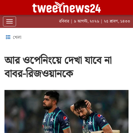
রবিবার | ৯ আগস্ট, ২০২৬ | ২৫ শ্রাবণ, ১৪৩৩
Toggle navigation
খেলা
আর ওপেনিংয়ে ‍দেখা যাবে না
বাবর-রিজওয়ানকে