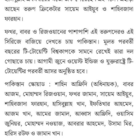
আছেন তরুণ ক্রিকেটার সায়েম আইয়ুব ও শাহিবজাদা
ফারহান।
ফখর, বাবর ও রিজওয়ানের পাশাপাশি এই তরুণদেরও এই
সিরিজে বাজিয়ে দেখতে চায় পাকিস্তান। মূলত পরবর্তী
বছরের টি-টোয়েন্টি বিশ্বকাপকে সামনে রেখেই তারা দল
গোছাতে চায়। আগামী জুনে ওয়েস্ট ইন্ডিজ ও যুক্তরাষ্ট্রে টি-
টোয়েন্টির পরবর্তী আসর অনুষ্ঠিত হবে।
পাকিস্তান স্কোয়াড : শাহিন আফ্রিদি (অধিনায়ক), বাবর
আজম, মোহাম্মদ রিজওয়ান, ফখর জামান, সায়েম আইয়ুব,
শাহিবজাদা ফারহান, হাসিবুল্লাহ খান, ইফতিখার আহমেদ,
আজম খান, আমের জামাল, আব্বাস আফ্রিদি, ওয়াসিম
জুনিয়র, মোহাম্মদ নওয়াজ, আবরার আহমেদ, উসামা মির,
হারিস রউফ ও জামান খান।