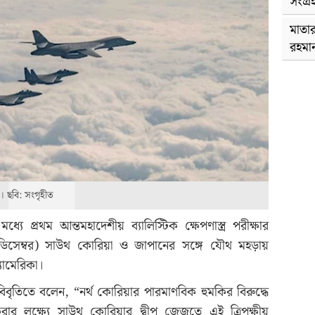
সংগ্র
মাতার
রহমা
া। ছবি: সংগৃহীত
ধ্যে প্রথম আন্তমহাদেশীয় ব্যালিস্টিক ক্ষেপণাস্ত্র পরীক্ষার
সেম্বর) সাউথ কোরিয়া ও জাপানের সঙ্গে যৌথ মহড়ায়
্যামেরিকা।
বৃতিতে বলেন, “নর্থ কোরিয়ার পারমাণবিক হুমকির বিরুদ্ধে
ার লক্ষ্যে সাউথ কোরিয়ার দ্বীপ জেজুতে এই ত্রিপক্ষীয়