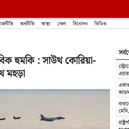
াজনীতি
অর্থনীতি
স্বাস্থ্য
খেলা
বিনোদন
ভিডিও
সর্ব
বিক হুমকি : সাউথ কোরিয়া-
স্ট্র
 মহড়া
এয়ার অ
একাত
আড়াল;
বাবা
মেসি
রাষ্ট