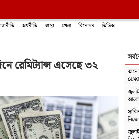
াজনীতি
অর্থনীতি
স্বাস্থ্য
খেলা
বিনোদন
ভিডিও
সর্ব
িনে রেমিট্যান্স এসেছে ৩২
তানোর
গ্রেপ্ত
জুলাই
আলোচ
সাকি
নিক্ষ
জুলা