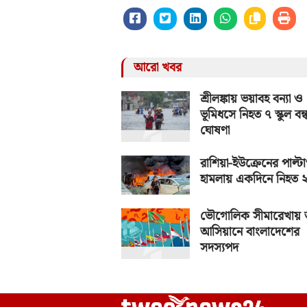
আরো খবর
শ্রীলঙ্কায় ভয়াবহ বন্যা ও
ভূমিধসে নিহত ৭ স্কুল বন্
ঘোষণা
রাশিয়া-ইউক্রেনের পাল্টা
হামলায় একদিনে নিহত 
ভৌগোলিক সীমারেখায়
আসিয়ানে বাংলাদেশের
সদস্যপদ