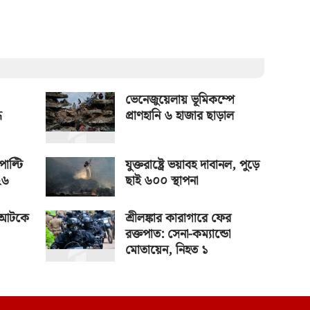
ভেনেজুয়েলায় ভূমিকম্পে
ধ
প্রাণহানি ৬ হাজার ছাড়াল
পাল্টি
যুক্তরাষ্ট্রে ভয়াবহ দাবানল, পুড়ে
২৬
ছাই ৬০০ স্থাপনা
 আটকে
শ্রীলঙ্কার কারাগারে ফের
রক্তপাত: সেনা-কম্যান্ডো
মোতায়েন, নিহত ১