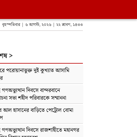
বৃহস্পতিবার | ৬ আগস্ট, ২০২৬ | ২২ শ্রাবণ, ১৪৩৩
শেষ >
ে পরোয়ানাভুক্ত দুই কুখ্যাত আসামি
ার
 গণঅভ্যুত্থান দিবসে বান্দরবানে
না সভা শহীদ পরিবারকে সম্মাননা
ব আল হাসানের বাড়িতে পেট্রোল বোমা
েপ
ই গণঅভ্যুত্থান দিবসে রাজশাহীতে মহানগর