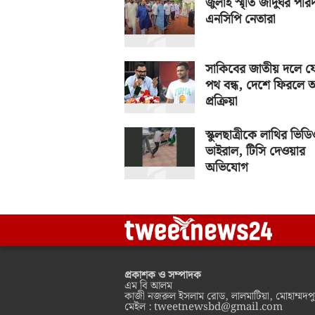
জুলাই স্মৃতি জাদুঘর পরিদ
এনসিপি নেতারা
সাকিবের জাতীয় দলে ফ
পথ বন্ধ, দেশে ফিরলে 
প্রক্রিয়া
স্কুলছাত্রীকে লাথির ভিড
ভাইরাল, টিসি দেওয়ার
অভিযোগ
প্রকাশক ও সম্পাদক
এম বি আলম
কাজী নজরুল ইসলাম রোড, লালমাটিয়া, মোহাম্মদপু
মেইল :
tweetnewsbd@gmail.com