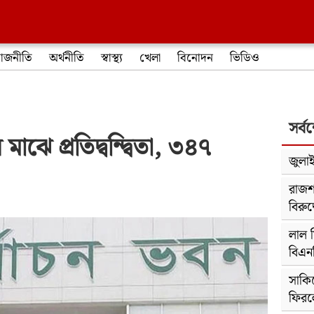
াজনীতি
অর্থনীতি
স্বাস্থ্য
খেলা
বিনোদন
ভিডিও
সর্ব
 মাঝে প্রতিদ্বন্দ্বিতা, ৩৪৭
জুলাই
রাজশ
বিরুদ
লাল 
বিএন
সাকি
ফিরলে