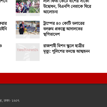
র্শনে
লাল ফিতা কেটে বাঁশের সাঁকো
উদ্বোধন, বিএনপি নেতাকে ঘিরে
আলোচনা
েরার
ট্রাম্পের ৪০ কোটি ডলারের
আইনি
বলরুম প্রকল্পে আদালতের
স্থগিতাদেশ
িও
রাজশাহী মিশন স্কুলে ছাত্রীর
মৃত্যু: পুলিশের তদন্তে আত্মহনন
র, ঢাকা- ১২০৭