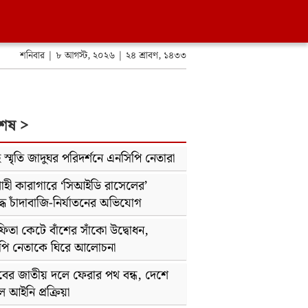
শনিবার | ৮ আগস্ট, ২০২৬ | ২৪ শ্রাবণ, ১৪৩৩
শেষ >
 স্মৃতি জাদুঘর পরিদর্শনে এনসিপি নেতারা
াহী কারাগারে ‘সিআইডি রাসেলের’
্ধে চাঁদাবাজি-নির্যাতনের অভিযোগ
ফিতা কেটে বাঁশের সাঁকো উদ্বোধন,
পি নেতাকে ঘিরে আলোচনা
বের জাতীয় দলে ফেরার পথ বন্ধ, দেশে
 আইনি প্রক্রিয়া