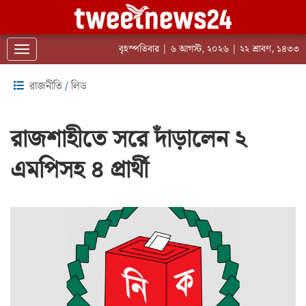
বৃহস্পতিবার | ৬ আগস্ট, ২০২৬ | ২২ শ্রাবণ, ১৪৩৩
Toggle navigation
রাজনীতি
/
লিড
রাজশাহীতে সরে দাঁড়ালেন ‍২
এমপিসহ ৪ প্রার্থী