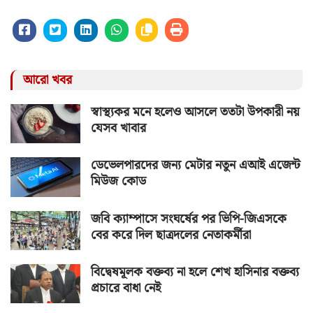
আরো খবর
স্বাস্থ্যকর মনে হলেও আসলে ততটা উপকারী নয়
যেসব খাবার
ডেভেলপারদের জন্য মেটার নতুন এআই এজেন্ট
মিউজ কোড
জবি ক্যাম্পাসে সংঘর্ষের পর ভিপি-জিএসকে
বের করে দিল ছাত্রদলের নেতাকর্মীরা
বিদ্বেষমূলক বক্তব্য না হলে শেখ হাসিনার বক্তব্য
প্রচারে বাধা নেই