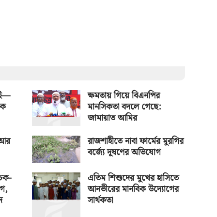
াই—
ক্ষমতায় গিয়ে বিএনপির
িক
মানসিকতা বদলে গেছে:
জামায়াত আমির
 আর
রাজশাহীতে নাবা ফার্মের মুরগির
বর্জ্যে দূষণের অভিযোগ
চেক-
এতিম শিশুদের মুখের হাসিতে
োগ,
আনভীরের মানবিক উদ্যোগের
দ
সার্থকতা