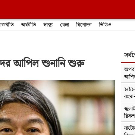
াজনীতি
অর্থনীতি
স্বাস্থ্য
খেলা
বিনোদন
ভিডিও
সর্ব
কদের আপিল শুনানি শুরু
অপরা
আশি
১/১১
রহমা
জুলা
রিকশ
নাটোর