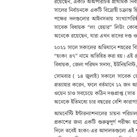
রয়েছেন, একটি অঅপরিচিত প্রাথমিক নির্
সালের নির্বাচনকে একটি বিদ্রোহী চক্রান্ত 
পক্ষের দলগুলোর আইনসভায় সংখ্যাগরিষ্ঠ
সাবেক বিধায়ক “লং হেয়ার” লিউং কোক-
অনেকে রয়েছেন, যারা এখন তাদের দণ্ড 
২০২১ সালে সকালের অভিযানে শহরের বিভি
“হংকং ৪৭” নামে অভিহিত করা হয়। এই গ্রু
বিধায়ক, জেলা পরিষদ সদস্য, ইউনিয়নিস্ট,
সোমবার ( ১৪ জুলাই) সকালে সাবেক জ
প্রত্যাহার করেন, ফলে বর্তমানে ১২ জন আপ
ওয়েন চাও সবচেয়ে কঠিন দণ্ডপ্রাপ্ত (স
অনেকে ইতিমধ্যে চার বছরের বেশি কারাগা
আমনেস্টি ইন্টারন্যাশনালের চায়না পরিচা
প্রকাশের জন্য একটি গুরুত্বপূর্ণ পরীক্
দিলে তবেই হংকং-এর আদালতগুলো এই শহরে