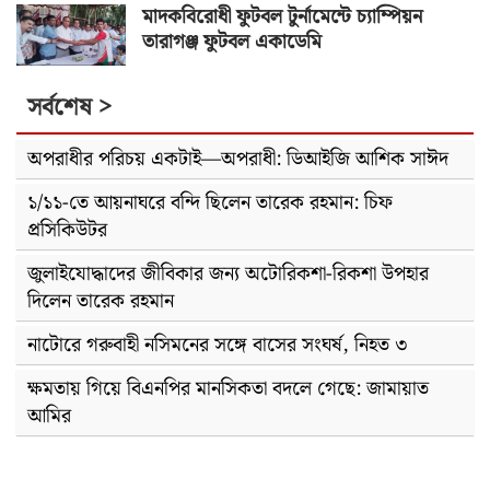
মাদকবিরোধী ফুটবল টুর্নামেন্টে চ্যাম্পিয়ন
তারাগঞ্জ ফুটবল একাডেমি
সর্বশেষ >
অপরাধীর পরিচয় একটাই—অপরাধী: ডিআইজি আশিক সাঈদ
১/১১-তে আয়নাঘরে বন্দি ছিলেন তারেক রহমান: চিফ
প্রসিকিউটর
জুলাইযোদ্ধাদের জীবিকার জন্য অটোরিকশা-রিকশা উপহার
দিলেন তারেক রহমান
নাটোরে গরুবাহী নসিমনের সঙ্গে বাসের সংঘর্ষ, নিহত ৩
ক্ষমতায় গিয়ে বিএনপির মানসিকতা বদলে গেছে: জামায়াত
আমির