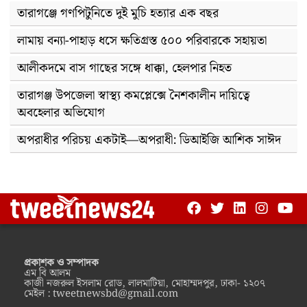
তারাগঞ্জে গণপিটুনিতে দুই মুচি হত্যার এক বছর
লামায় বন্যা-পাহাড় ধসে ক্ষতিগ্রস্ত ৫০০ পরিবারকে সহায়তা
আলীকদমে বাস গাছের সঙ্গে ধাক্কা, হেলপার নিহত
তারাগঞ্জ উপজেলা স্বাস্থ্য কমপ্লেক্সে নৈশকালীন দায়িত্বে
অবহেলার অভিযোগ
অপরাধীর পরিচয় একটাই—অপরাধী: ডিআইজি আশিক সাঈদ
প্রকাশক ও সম্পাদক
এম বি আলম
কাজী নজরুল ইসলাম রোড, লালমাটিয়া, মোহাম্মদপুর, ঢাকা- ১২০৭
মেইল :
tweetnewsbd@gmail.com