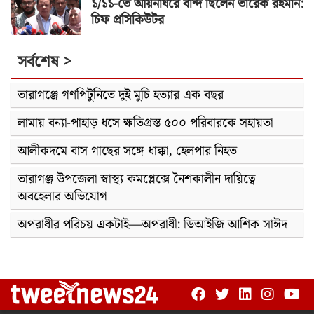
১/১১-তে আয়নাঘরে বন্দি ছিলেন তারেক রহমান:
চিফ প্রসিকিউটর
সর্বশেষ >
তারাগঞ্জে গণপিটুনিতে দুই মুচি হত্যার এক বছর
লামায় বন্যা-পাহাড় ধসে ক্ষতিগ্রস্ত ৫০০ পরিবারকে সহায়তা
আলীকদমে বাস গাছের সঙ্গে ধাক্কা, হেলপার নিহত
তারাগঞ্জ উপজেলা স্বাস্থ্য কমপ্লেক্সে নৈশকালীন দায়িত্বে
অবহেলার অভিযোগ
অপরাধীর পরিচয় একটাই—অপরাধী: ডিআইজি আশিক সাঈদ