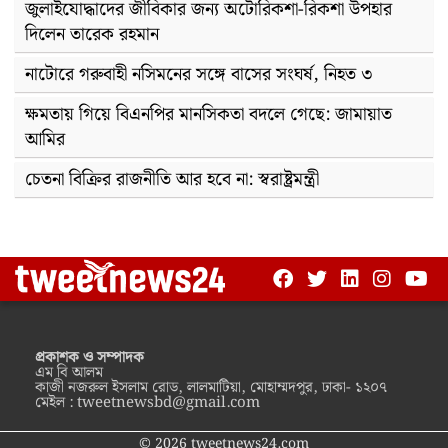
জুলাইযোদ্ধাদের জীবিকার জন্য অটোরিকশা-রিকশা উপহার
দিলেন তারেক রহমান
নাটোরে গরুবাহী নসিমনের সঙ্গে বাসের সংঘর্ষ, নিহত ৩
ক্ষমতায় গিয়ে বিএনপির মানসিকতা বদলে গেছে: জামায়াত
আমির
চেতনা বিক্রির রাজনীতি আর হবে না: স্বরাষ্ট্রমন্ত্রী
প্রকাশক ও সম্পাদক
এম বি আলম
কাজী নজরুল ইসলাম রোড, লালমাটিয়া, মোহাম্মদপুর, ঢাকা- ১২০৭
মেইল :
tweetnewsbd@gmail.com
© 2026 tweetnews24.com