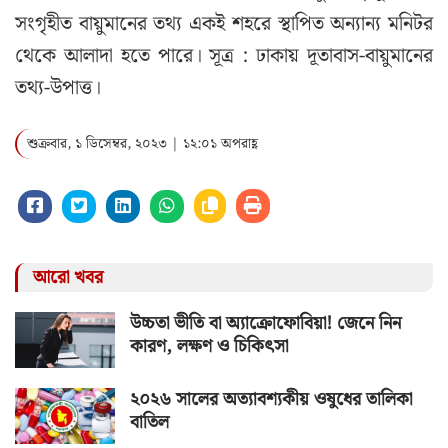
সংগৃহীত বায়ুমানের তথ্য একই শহরে স্থাপিত অন্যান্য মনিটর
থেকে আলাদা হতে পারে। সূত্র : ঢাকায় দূতাবাস-বায়ুমানের
তথ্য-উপাত্ত।
শুক্রবার, ১ ডিসেম্বর, ২০২৩ | ১২:০১ অপরাহ্ণ
আরো খবর
উচ্চতা ভীতি বা অ্যাক্রোফোবিয়া! জেনে নিন
কারণ, লক্ষণ ও চিকিৎসা
২০২৬ সালের অত্যাবশ্যকীয় ওষুধের তালিকা
বাতিল